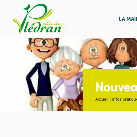
contenu
Aller
principal
au
contenu
LA MAI
Nouvea
Accueil
|
Infos pratiqu