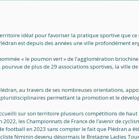
territoire idéal pour favoriser la pratique sportive que c
 Plédran est depuis des années une ville profondément en
nommée « le poumon vert » de l’agglomération briochine 
, pourvue de plus de 29 associations sportives, la ville d
 Plédran, au travers de ses nombreuses orientations, appo
 pluridisciplinaires permettant la promotion et le dével
ccueilli sur son territoire plusieurs compétitions de h
n 2022, les Championnats de France de l’avenir de cyclis
e football en 2023 sans compter le fait que Plédran a été 
cliste féminin devenu désormais le Bretagne Ladies Tour