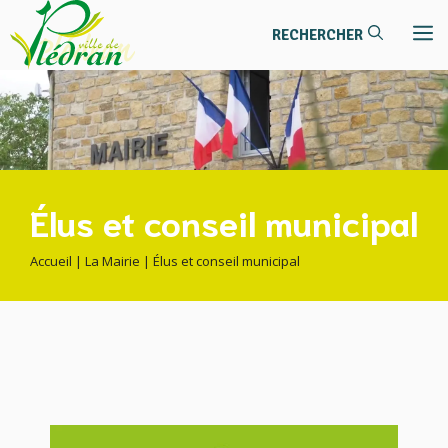
contenu
Aller
principal
M
au
contenu
Élus et conseil municipal
Accueil
|
La Mairie
|
Élus et conseil municipal