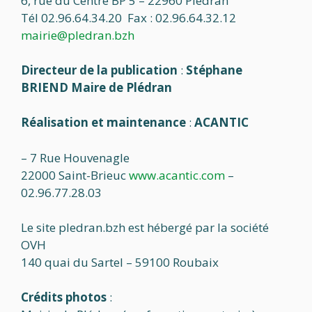
6, rue du Centre BP 5 – 22960 Plédran
Tél 02.96.64.34.20 Fax : 02.96.64.32.12
mairie@pledran.bzh
Directeur de la publication
:
Stéphane
BRIEND Maire de Plédran
Réalisation et maintenance
:
ACANTIC
– 7 Rue Houvenagle
22000 Saint-Brieuc
www.acantic.com
–
02.96.77.28.03
Le site pledran.bzh est hébergé par la société
OVH
140 quai du Sartel – 59100 Roubaix
Crédits photos
: