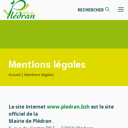
contenu
Aller
principal
M
au
contenu
Mentions légales
Accueil
|
Mentions légales
Le site Internet
www.pledran.bzh
est le site
officiel de la
Mairie de Plédran
.