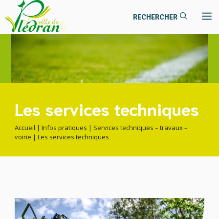
contenu
Aller
principal
M
au
contenu
Les services techniques
Accueil
|
Infos pratiques
|
Services techniques – travaux –
voirie
|
Les services techniques