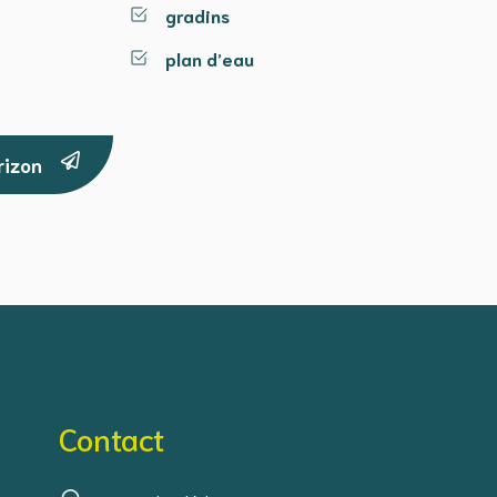
gradins
plan d’eau
orizon
Contact