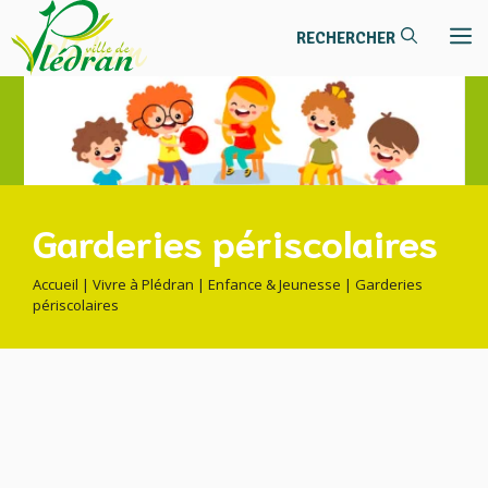
contenu
Aller
principal
M
au
contenu
Garderies périscolaires
Accueil
|
Vivre à Plédran
|
Enfance & Jeunesse
|
Garderies
périscolaires