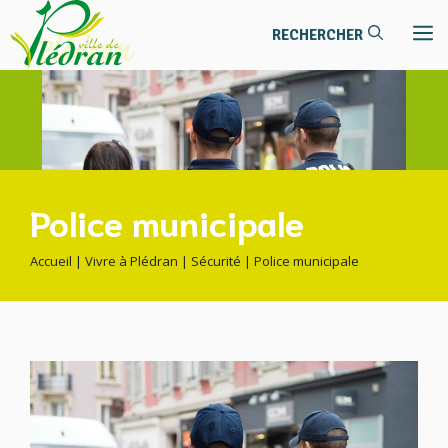
contenu
Aller
principal
M
au
contenu
Police municipale
Accueil
|
Vivre à Plédran
|
Sécurité
|
Police municipale