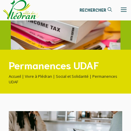
contenu
Aller
principal
M
au
contenu
Permanences UDAF
Accueil
|
Vivre à Plédran
|
Social et Solidarité
|
Permanences
UDAF